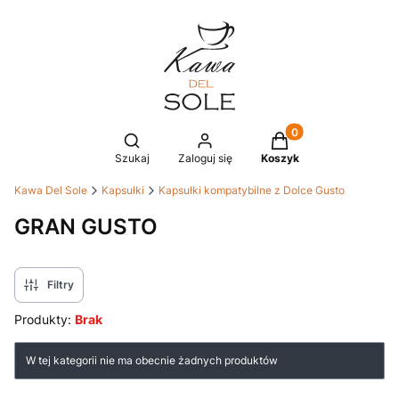
Produkty w koszyku
Otwórz wyszukiwarkę
Szukaj
Zaloguj się
Koszyk
Kawa Del Sole
Kapsułki
Kapsułki kompatybilne z Dolce Gusto
GRAN GUSTO
Filtry
Produkty:
Brak
Lista produktów
W tej kategorii nie ma obecnie żadnych produktów