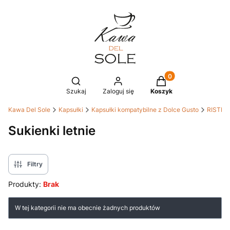
Produkty w koszyku
Otwórz wyszukiwarkę
Szukaj
Zaloguj się
Koszyk
Kawa Del Sole
Kapsułki
Kapsułki kompatybilne z Dolce Gusto
RISTRE
Sukienki letnie
Filtry
Produkty:
Brak
Lista produktów
W tej kategorii nie ma obecnie żadnych produktów