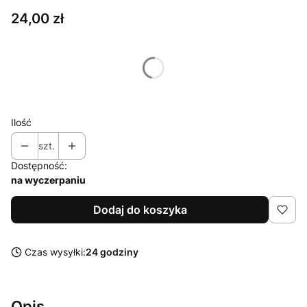
Cena
24,00 zł
Wybierz wariant produktu:
Poszczególne warianty mogą różnić się ceną
Ilość
szt.
Dostępność:
na wyczerpaniu
Dodaj do koszyka
Czas wysyłki:
24 godziny
Opis