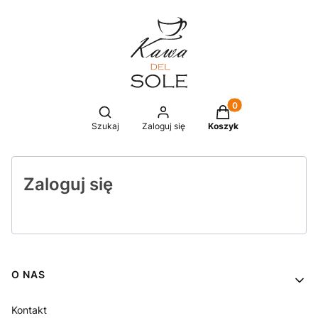
Produkty w koszyku
Otwórz wyszukiwarkę
Szukaj
Zaloguj się
Koszyk
Zaloguj się
Linki w stopce
O NAS
Kontakt