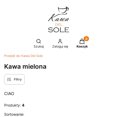
Produkty w koszyku
Otwórz wyszukiwarkę
Szukaj
Zaloguj się
Koszyk
Przejdź do:
Kawa Del Sole
Kawa mielona
Filtry
CIAO
Produkty:
4
Lista produktów
Sortowanie: