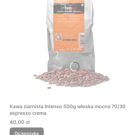
Kawa ziarnista Intenso 500g włoska mocna 70/30
espresso crema
Cena
40,00 zł
Do koszyka