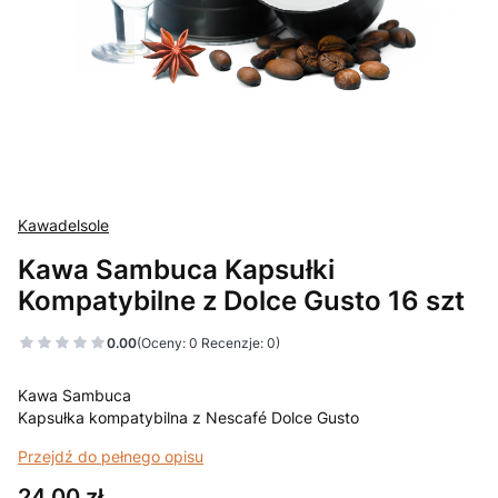
Kawadelsole
Kawa Sambuca Kapsułki
Kompatybilne z Dolce Gusto 16 szt
0.00
(Oceny: 0 Recenzje: 0)
Kawa Sambuca
Kapsułka kompatybilna z Nescafé Dolce Gusto
Przejdź do pełnego opisu
Cena
24,00 zł