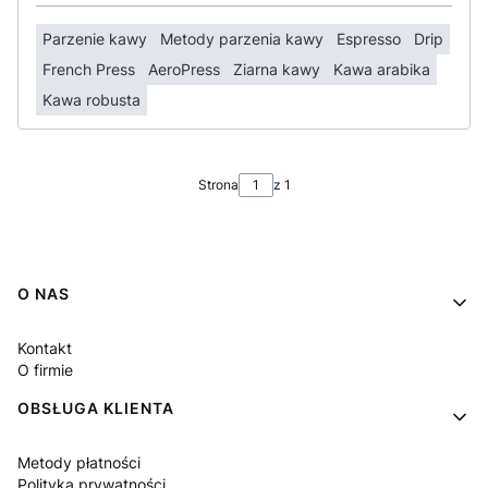
Parzenie kawy
Metody parzenia kawy
Espresso
Drip
French Press
AeroPress
Ziarna kawy
Kawa arabika
Kawa robusta
Strona
z 1
Linki w stopce
O NAS
Kontakt
O firmie
OBSŁUGA KLIENTA
Metody płatności
Polityka prywatności